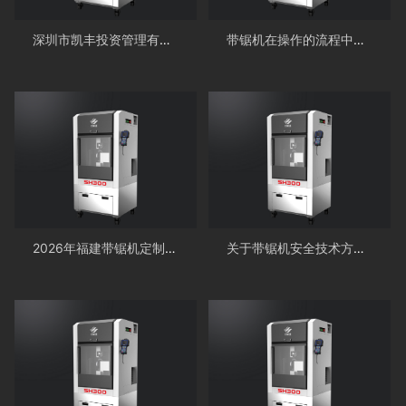
深圳市凯丰投资管理有限公司
带锯机在操作的流程中如何确保安全降噪和减振？
2026年福建带锯机定制指南：如何甄选可靠的技术伙伴
关于带锯机安全技术方面的要求的说法正确的有（）