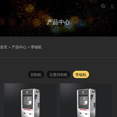


产品中心
首页
>
产品中心
>
带锯机
切割机
石墨切割机
带锯机