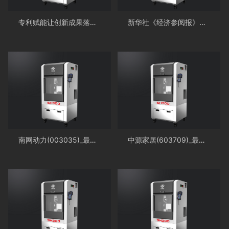
专利赋能让创新成果落地生金
新华社《经济参阅报》官方网站
南网动力(003035)_最新价格_行情_走势图—东方财富网
中源家居(603709)_最新价格_行情_走势图—东方财富网