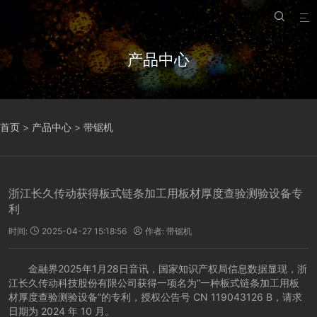


产品中心
首页
>
产品中心
>
带锯机
浙江长久传动获得板式链条加工用板材厚度查验测验设备专
利
时间:
2025-04-27 15:18:56
作者:
带锯机


金融界2025年1月28日音讯，国家知识产权局信息数据显现，浙
江长久传动科技股份有限公司获得一项名为“一种板式链条加工用板
材厚度查验测验设备”的专利，授权公告号 CN 119043126 B，请求
日期为 2024 年 10 月。