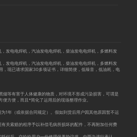
机，发电电焊机，汽油发电电焊机，柴油发电电焊机，多燃料发
机，发电电焊机，汽油发电电焊机，柴油发电电焊机，多燃料发
运用，现已请求国家30多项证书，详细简便，低噪音，低油耗，电
黑烟等有害于人体健康的物质，对环境不形成污染损害，可谓是
方便方便，而且*简化了运用后的现场整理作业。
为1年（或依据合同规定）。假如到货后用户因其他原因暂不运
有关索赔的程序予以补偿毛病所损坏的配件，不再附加任何费
托付后，交给给用户一份修理保养协议书，由两边进行承认。