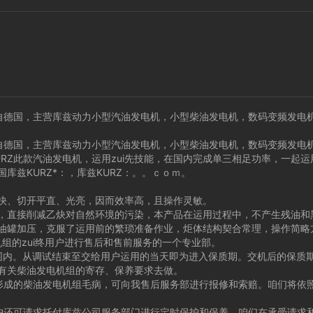
德国，主营库兹动力小型汽油发电机，小型柴油发电机，数码变频发电
德国，主营库兹动力小型汽油发电机，小型柴油发电机，数码变频发电
RZ此款汽油发电机，运用zui先技能，在国内完成单三相足功率，一起
库兹KURZ*：，库兹KURZ：。。ｃｏｍ。
、切开平直、光亮，因而效率高，且操作灵敏。
直接削减乙炔对自然环境的污染，本产品在运用过程中，不产生残油和
油罐加压，克服了运用前的繁琐准备作业，炬体结构契合常理，操作简略
的zui终用户进行售后和售前服务的一个专业部。
内。从调试结束至交给用户运用的当天即为进入保质期。交机后的保质期
有关柴油发电机组的寄存、保养要求去做。
成的柴油发电机组毛病，可向我售后服务部进行报修和索赔。咱们将依照
还可请求托付库兹公司服务部门进行定时保护和保养。咱们在承受请求和