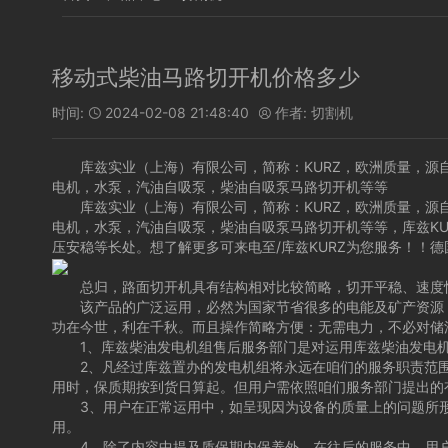
移动式柴油马路切开机价格多少
时间:
2024-02-08 21:48:40
作者:
切割机


库兹实业（上海）有限公司，简称：KURZ，欧洲质量，源自
电机，水泵，汽油自吸泵，柴油自吸泵马路切开机等等
库兹实业（上海）有限公司，简称：KURZ，欧洲质量，源自
电机，水泵，汽油自吸泵，柴油自吸泵马路切开机等等，库兹KU
压安稳等长处。想了解更多可来电至/库兹KURZ为您服务！！德国
总归，路面切开机具有结构相对比较简略，切开平稳、速度快
该产品的广泛运用，必然为国家节省很多的电能及矿产资源，
功在今世，利在千秋。而且操作简略方便：无需电力，不必对储
1、库兹柴油发电机组售后服务部门是对运用库兹柴油发电机组
2、凡经过库兹置办的发电机组将永远在咱们的服务职责范围
用时，保质期按到货日算起。但用户需依照咱们服务部门提出的
3、用户在正常运用中，如呈现因为设备的质量上的问题所形
用。
4、除了内容中提及质保期内保养外，在往后的服务中，用户