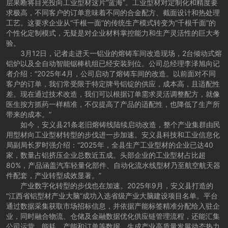
层果断将目光投向工业型材这片“蓝海”。工业型材对定制化和精度要
求极高，不同客户的订单意味着不同的合金配方、截面设计和热处理
工艺。这要求企业从“千根一面”的传统生产模式转变为“千根千面”的
个性化定制模式，无疑是对企业材料掌控能力和生产灵活性的巨大考
验。
3月12日，记者走进天一铝业的熔铸车间改造现场，2台倾动式熔
铝炉以及全自动智能锯棒机组已经安装到位。公司总经理李泽旭向记
者介绍：“2025年4月，公司启动了熔铸车间的改造。以前面对不同
客户的订单，我们常受限于特定牌号铝锭的供应，成本高，且适配性
差。现在通过技术改造，我们可以根据订单需求灵活调整配方，就像
医生按方抓药一样精准，不仅提高了产品的适配性，也降低了生产所
带来的成本。”
如今，安义县21条老旧熔铸线陆续启动改造，整个产业集群由民
用型材向工业型材转型的步伐进一步加速。安义县科技和工业信息化
局副局长罗时强介绍：“2025年，全县生产工业型材的企业已达40
家，数量占铝挤压企业总数近五成。头部企业的工业型材占比超
80%，产品涵盖汽车轻量化部件、自动化流水线型材乃至航空航天器
件配套，产业转型成效显著。”
产业数字化转型的步伐也在加速。2025年9月，安义县打造的
“江西省铝型材产业大脑”成功入选省级产业大脑建设项目名单。平台
通过数据采集获取市场招标信息，并依据产能标签精准分配给入驻企
业，同时融合物流、仓储及金融数据优化供应链管理流程，还能汇集
公司运营、能耗、产能和订单等数据，生成产业高质量发展动态热力