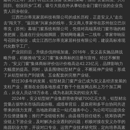
回归、创业回乡”工程，吸引大批在外从事铝合金门窗行业的企业负
责人回乡创业。
江西巴尔蒂克家居科技有限公司的成长历程，正是安义人“走出
去”闯天下、“返回来”兴家乡的线年，安义商人李家华在苏州创立巴尔
蒂克（苏州）幕墙门窗系统有限公司，凭借对高端系统门窗市场的精
准把握，迅速在行业站稳脚跟，营销网络遍及一二线年，李家华响应
号召回乡创业，成立江西巴尔蒂克家居科技有限公司，建设高标准现
代化数字工厂。
产业回归后，升级步伐持续加速。2016年，安义县实施品牌战
略升级，积极推动“安义门窗”集体商标的注册与宣传。经过不懈努
力，“安义门窗”集体商标评价估计价格高达42.23亿元，品牌影响力
大幅度的提高。同时，该县围绕铝型材产业，不断延伸产业链，形成
了从铝型材生产到玻璃、五金配套的完整产业链。
经过30多年的发展，铝型材及门窗产业已成为安义县经济发展的
支柱产业，逐渐在全国各地形成了数千个批发网点和上万个加工网
点，从业人员达18万余名，成为名副其实的铝业大军。
2024年，安义铝型材产业集群营收突破700亿元大关，铝型材出
货量占据华东市场四成份额。成绩单背后，是政府和多平台协同共进
带来的强力支撑。当地政府建立一站式服务中心，为公司可以提供全
方位便捷服务；推行产业链链长制，由县领导担任链长，统筹协调产
业链上下游企业，及时解决企业遇到的问题；积极对接在安义办学的
南昌职业大学，开设对口专业、运营产业技术研究院，定向培养高素