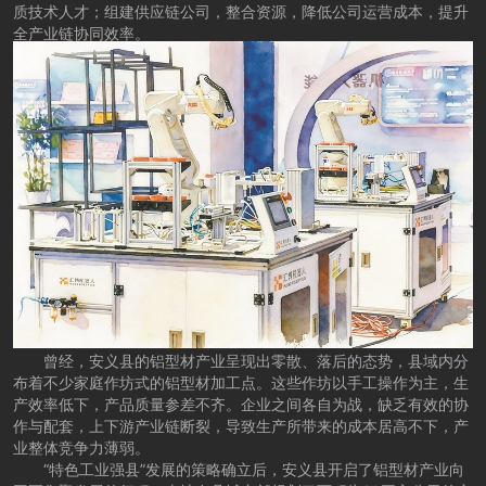
质技术人才；组建供应链公司，整合资源，降低公司运营成本，提升
全产业链协同效率。
曾经，安义县的铝型材产业呈现出零散、落后的态势，县域内分
布着不少家庭作坊式的铝型材加工点。这些作坊以手工操作为主，生
产效率低下，产品质量参差不齐。企业之间各自为战，缺乏有效的协
作与配套，上下游产业链断裂，导致生产所带来的成本居高不下，产
业整体竞争力薄弱。
“特色工业强县”发展的策略确立后，安义县开启了铝型材产业向