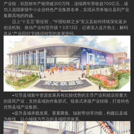
产业链，铝型材年产能突破200万吨，连续两年营收超700亿元，成
功入选国家级中小企业特色产业集群名单，实现从劳务输出县到产业
集聚高地的跨越。
迈上“十五五”新征程，“中国铝材之乡”安义县如何持续深化返乡
创业机制、推动产业转型升级？3月12日，记者深入这片热土，解码
其从“产业回归”到路径转型的发展密码。
•引导县域集中资源发展具有比较优势的主导产业和就业容量大
的富民产业，支持县域协作集群式、链条式承接产业转移，打造特色
优势县域产业集群。
•提升县城承载发展、要素聚集、辐射带动等功能，构建以县城
为枢纽、以小城镇为节点的县域经济体系。