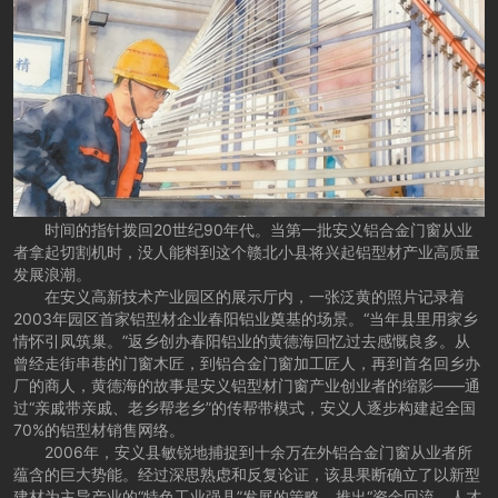
时间的指针拨回20世纪90年代。当第一批安义铝合金门窗从业
者拿起切割机时，没人能料到这个赣北小县将兴起铝型材产业高质量
发展浪潮。
在安义高新技术产业园区的展示厅内，一张泛黄的照片记录着
2003年园区首家铝型材企业春阳铝业奠基的场景。“当年县里用家乡
情怀引凤筑巢。”返乡创办春阳铝业的黄德海回忆过去感慨良多。从
曾经走街串巷的门窗木匠，到铝合金门窗加工匠人，再到首名回乡办
厂的商人，黄德海的故事是安义铝型材门窗产业创业者的缩影——通
过“亲戚带亲戚、老乡帮老乡”的传帮带模式，安义人逐步构建起全国
70%的铝型材销售网络。
2006年，安义县敏锐地捕捉到十余万在外铝合金门窗从业者所
蕴含的巨大势能。经过深思熟虑和反复论证，该县果断确立了以新型
建材为主导产业的“特色工业强县”发展的策略，推出“资金回流、人才