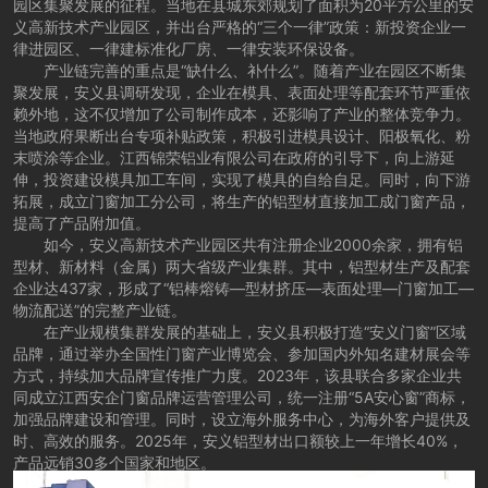
园区集聚发展的征程。当地在县城东郊规划了面积为20平方公里的安
义高新技术产业园区，并出台严格的“三个一律”政策：新投资企业一
律进园区、一律建标准化厂房、一律安装环保设备。
产业链完善的重点是“缺什么、补什么”。随着产业在园区不断集
聚发展，安义县调研发现，企业在模具、表面处理等配套环节严重依
赖外地，这不仅增加了公司制作成本，还影响了产业的整体竞争力。
当地政府果断出台专项补贴政策，积极引进模具设计、阳极氧化、粉
末喷涂等企业。江西锦荣铝业有限公司在政府的引导下，向上游延
伸，投资建设模具加工车间，实现了模具的自给自足。同时，向下游
拓展，成立门窗加工分公司，将生产的铝型材直接加工成门窗产品，
提高了产品附加值。
如今，安义高新技术产业园区共有注册企业2000余家，拥有铝
型材、新材料（金属）两大省级产业集群。其中，铝型材生产及配套
企业达437家，形成了“铝棒熔铸—型材挤压—表面处理—门窗加工—
物流配送”的完整产业链。
在产业规模集群发展的基础上，安义县积极打造“安义门窗”区域
品牌，通过举办全国性门窗产业博览会、参加国内外知名建材展会等
方式，持续加大品牌宣传推广力度。2023年，该县联合多家企业共
同成立江西安企门窗品牌运营管理公司，统一注册“5A安心窗”商标，
加强品牌建设和管理。同时，设立海外服务中心，为海外客户提供及
时、高效的服务。2025年，安义铝型材出口额较上一年增长40%，
产品远销30多个国家和地区。