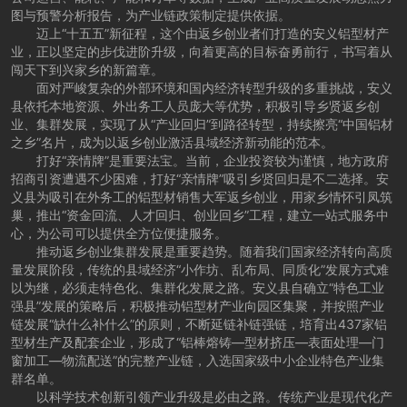
图与预警分析报告，为产业链政策制定提供依据。
迈上“十五五”新征程，这个由返乡创业者们打造的安义铝型材产
业，正以坚定的步伐进阶升级，向着更高的目标奋勇前行，书写着从
闯天下到兴家乡的新篇章。
面对严峻复杂的外部环境和国内经济转型升级的多重挑战，安义
县依托本地资源、外出务工人员庞大等优势，积极引导乡贤返乡创
业、集群发展，实现了从“产业回归”到路径转型，持续擦亮“中国铝材
之乡”名片，成为以返乡创业激活县域经济新动能的范本。
打好“亲情牌”是重要法宝。当前，企业投资较为谨慎，地方政府
招商引资遭遇不少困难，打好“亲情牌”吸引乡贤回归是不二选择。安
义县为吸引在外务工的铝型材销售大军返乡创业，用家乡情怀引凤筑
巢，推出“资金回流、人才回归、创业回乡”工程，建立一站式服务中
心，为公司可以提供全方位便捷服务。
推动返乡创业集群发展是重要趋势。随着我们国家经济转向高质
量发展阶段，传统的县域经济“小作坊、乱布局、同质化”发展方式难
以为继，必须走特色化、集群化发展之路。安义县自确立“特色工业
强县”发展的策略后，积极推动铝型材产业向园区集聚，并按照产业
链发展“缺什么补什么”的原则，不断延链补链强链，培育出437家铝
型材生产及配套企业，形成了“铝棒熔铸—型材挤压—表面处理—门
窗加工—物流配送”的完整产业链，入选国家级中小企业特色产业集
群名单。
以科学技术创新引领产业升级是必由之路。传统产业是现代化产