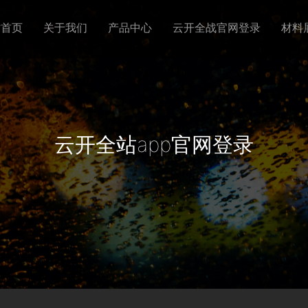
站首页
关于我们
产品中心
云开全战官网登录
材料
云开全站app官网登录