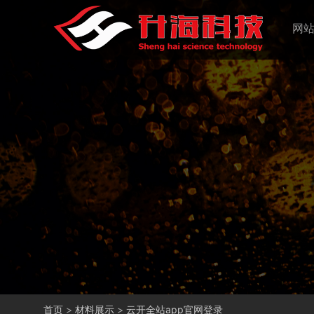
网
首页
>
材料展示
>
云开全站app官网登录