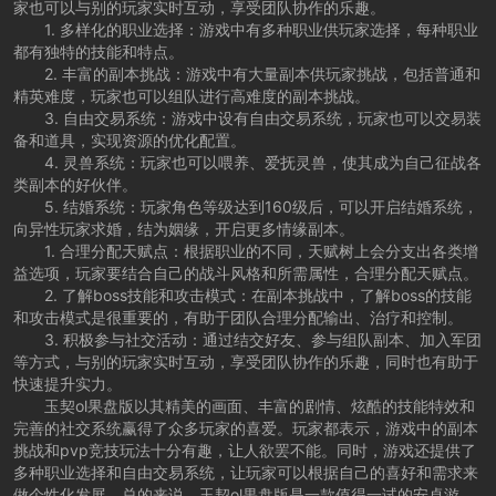
家也可以与别的玩家实时互动，享受团队协作的乐趣。
1. 多样化的职业选择：游戏中有多种职业供玩家选择，每种职业
都有独特的技能和特点。
2. 丰富的副本挑战：游戏中有大量副本供玩家挑战，包括普通和
精英难度，玩家也可以组队进行高难度的副本挑战。
3. 自由交易系统：游戏中设有自由交易系统，玩家也可以交易装
备和道具，实现资源的优化配置。
4. 灵兽系统：玩家也可以喂养、爱抚灵兽，使其成为自己征战各
类副本的好伙伴。
5. 结婚系统：玩家角色等级达到160级后，可以开启结婚系统，
向异性玩家求婚，结为姻缘，开启更多情缘副本。
1. 合理分配天赋点：根据职业的不同，天赋树上会分支出各类增
益选项，玩家要结合自己的战斗风格和所需属性，合理分配天赋点。
2. 了解boss技能和攻击模式：在副本挑战中，了解boss的技能
和攻击模式是很重要的，有助于团队合理分配输出、治疗和控制。
3. 积极参与社交活动：通过结交好友、参与组队副本、加入军团
等方式，与别的玩家实时互动，享受团队协作的乐趣，同时也有助于
快速提升实力。
玉契ol果盘版以其精美的画面、丰富的剧情、炫酷的技能特效和
完善的社交系统赢得了众多玩家的喜爱。玩家都表示，游戏中的副本
挑战和pvp竞技玩法十分有趣，让人欲罢不能。同时，游戏还提供了
多种职业选择和自由交易系统，让玩家可以根据自己的喜好和需求来
做个性化发展。总的来说，玉契ol果盘版是一款值得一试的安卓游