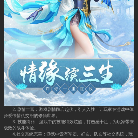
2. 剧情丰富：游戏剧情跌宕起伏，引人入胜，让玩家在游戏中体
验爱恨情仇交织的修仙世界。
3. 技能绚丽：游戏中的技能特效炫酷，打击感十足，为玩家带来
极致的战斗体验。
4.社交系统完善：游戏中设有军团、好友、队友等社交系统，玩