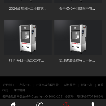
2024成都国际工业博览会“成都工博会”
关于双代号网络图中节点和箭线的说法正确的是()。
打卡 每日一练2020年咨询必胜！79
监理进展操控每日一练：双代号网络图的制作（2018628）
关于我们
产品中心
云开全战官网登录
材料展示
新闻中心
联系
我们
网站地图
云开全战官网登录APP
Copyright © 2002-2021 备案号：
粤ICP备17078086号