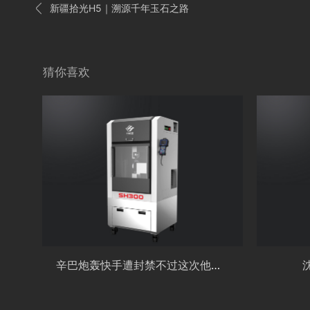

新疆拾光H5｜溯源千年玉石之路
猜你喜欢
辛巴炮轰快手遭封禁不过这次他说的真有道理