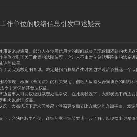
工作单位的联络信息引发申述疑云
用越来越遍及。部分人在使用信用卡的期间或会呈现逾期还款的状况这
作单位收到了关于此案的法院传票，这让人不由对立刻就要降临的法令诉
或许的成果。
了要实施裁定的音讯。裁定是指当胶葛产生时两边经过洽谈挑选一个或
约体现，根据《合同法》的相关规定，借款人应遵从合同协议的时刻和
用法令手来保护其合法权益。
边当事人可协议经过裁定处理争议。在此类状况下，大都状况下两边要
定判决以处理胶葛。
状况，大都状况下需求国美易卡泄漏更多细节比方裁定的详细事由、裁定
下，合法的权力行使。详细的案子细节要进一步了解，以便给出更精确