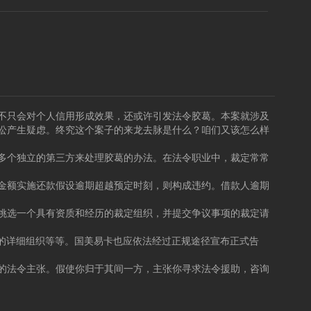
不只会对个人信用形成效果，还或许引发法令胶葛。本案就涉及
讼产生疑虑。终究这个案子的来龙去脉是什么？咱们又该怎么样
多个独立的第三方来处理胶葛的办法。在法令职业中，裁定常常
金额实施还款假设逾期超越预定时刻，则构成违约。借款人逾期
挑选一个具有资质和经历的裁定组织，并提交争议事项的裁定请
的详细组织等等。国美易卡也应依法经过正规途径宣布正式告
的法令主张。假使你归于其间一方，主张你寻求法令援助，咨询