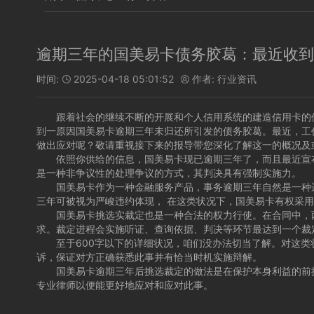
逾期三年的国美易卡债务胶葛：最近收到
时间:
2025-04-18 05:01:52
作者:
行业资讯


跟着社会的继续不断的开展和个人信用系统的建造信用卡的使
到一原因国美易卡逾期三年未归还所引发的债务胶葛。最近，工
做出应对呢？敬请重视接下来的报导带您深化了解这一的概况及
依照你供给的信息，国美易卡现已逾期三年了，而且最近宣布
是一种非争议性的处理争议的方式，其判决具有强制实施力。
国美易卡作为一种金融服务产品，事务逾期三年自然是一种违
三年可被视为严峻违约体现， 在这类状况下，国美易卡有权采
国美易卡挑选实裁定也是一种合法的权力行使。在合同中，两
求。裁定进程会实施听证、查询依据、判决等环节最达到一个裁
至于600字以下的详细状况，咱们没办法切当了解。对这类
诉，保证对方正确获悉此事并有恰当时机实施辩解。
国美易卡逾期三年后挑选裁定的做法是在保护本身利益的前提
专业律师以便能更好地应对和应对此事。