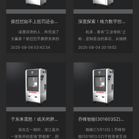
柴怼怼如不上惩罚还会有更多胖东来蒙冤
深度探索！格力数字控制机床如何书写中国制造传奇篇章？
诬蔑诽谤的人，终究成了
机床，素有“工业母机”之
大赢家？柴怼怼手撕胖东来的
称，是制造业的基石。从驰骋
戏码现已底子闭幕，胖东来申
的汽车、翱翔的飞机到我们每
2025-08-06 03:42:34
2025-08-04 20:19:52
述索赔，柴怼怼抱歉认怂...
天都要用的手机，这一...
<
<
于东来震怒！或关闭胖东来！
乔锋智能(301603SZ)：数字控制机床产品可应用于5G等通讯范畴的产品
就在五一期间，浙江嘉兴
格隆汇5月12日丨乔锋智
一家新开的卖场“胖都来”，因
能(301603.SZ)于投资者互动