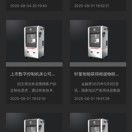
名称与著名零售品牌“胖东来”
渠道表明，公司首要经营事务
2025-08-04 20:19:40
2025-08-01 19:52:21
高度相似而引发关注...
为数字控制...
<
<
上市数字控制机床公司龙头有哪些（2025728）
轩曼智能获得根据物联网的智能数字控制机床专利
的主营业务是围绕客户的
金融界2025年5月9日音
定制化需求，通过研发技术、
讯，国家知识产权局信息数据
方案设计、核心部件研制、软
显现，江苏轩曼智能配备有限
2025-08-01 19:52:10
2025-08-01 19:51:29
件二次开发与优化、系统...
公司获得一项名为“...
<
<