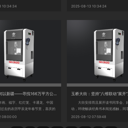
..
 10:34:34
2025-08-13 10:34:24
<
深度调研 何以新疆——寻找166万平方公里国土的中华文化根脉
画、福字、红灯笼、卡通龙、中国
大街安排而且展开读书同享会、好
刚过去的农历甲辰龙年春节里，喜庆的
动，环绕畅谈经典书本阅览感触，同
..
健全典...
 08:00:00
2025-08-12 07:59:48