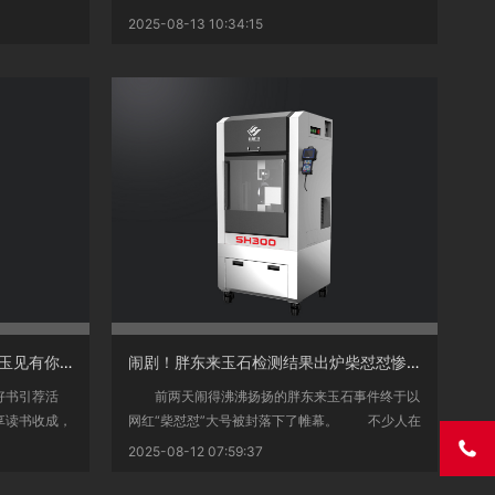
直至202...
2025-08-13 10:34:15
<
玉桥大街：坚持“八维联动”展开“玉见有你玉见有我”社会文明风气培养举动
闹剧！胖东来玉石检测结果出炉柴怼怼惨了名下多家企业已注销
书引荐活
前两天闹得沸沸扬扬的胖东来玉石事件终于以
享读书收成，
网红“柴怼怼”大号被封落下了帷幕。 不少人在
有关胖...

2025-08-12 07:59:37